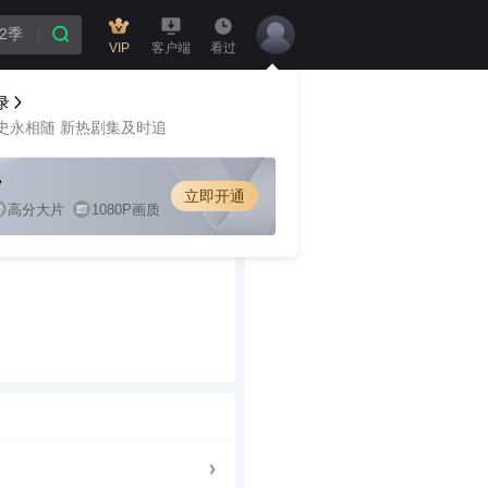
VIP
客户端
看过
录
史永相随 新热剧集及时追
立即开通
高分大片
1080P画质